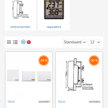
instrumenten
repeaters
0
-10 %
-10 %
TECH
00440807
TECH
00440801