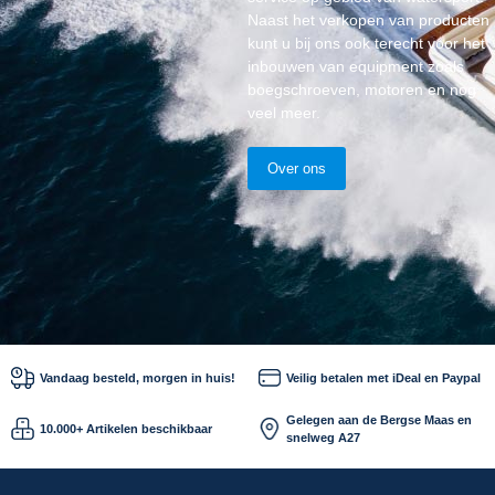
Naast het verkopen van producten
kunt u bij ons ook terecht voor het
inbouwen van equipment zoals
boegschroeven, motoren en nog
veel meer.
Over ons
Vandaag besteld, morgen in huis!
Veilig betalen met iDeal en Paypal
Gelegen aan de Bergse Maas en
10.000+ Artikelen beschikbaar
snelweg A27