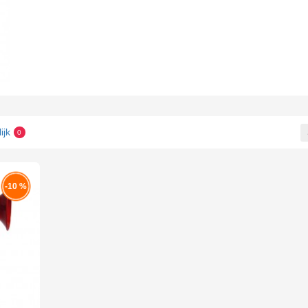
ijk
0
-10 %