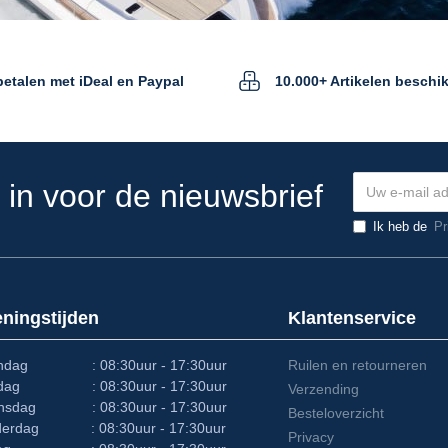
 betalen met iDeal en Paypal
10.000+ Artikelen beschi
e in voor de nieuwsbrief
Ik heb de
Pr
ningstijden
Klantenservice
ndag : 08:30uur - 17:30uur
Ruilen en retourneren
sdag : 08:30uur - 17:30uur
Verzending
nsdag : 08:30uur - 17:30uur
Besteloverzicht
derdag : 08:30uur - 17:30uur
Privacy