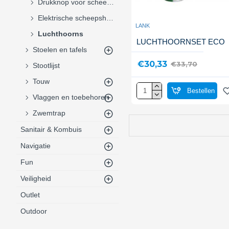
Drukknop voor scheepshoorns
Elektrische scheepshoorns
LANK
Luchthoorns
LUCHTHOORNSET ECO
Stoelen en tafels
€30,33
€33,70
Stootlijst
Touw
Bestellen
Vlaggen en toebehoren
Zwemtrap
Sanitair & Kombuis
Navigatie
Fun
Veiligheid
Outlet
Outdoor