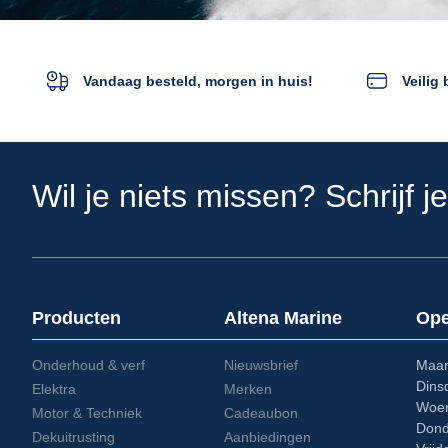
Vandaag besteld, morgen in huis!
Veilig
Wil je niets missen? Schrijf j
Producten
Altena Marine
Ope
Onderhoud & verf
Nieuwsbrief
Maa
Din
Elektra
Merken
Woe
Motor & Techniek
Cadeaubon
Don
Dekuitrusting
Aanbiedingen