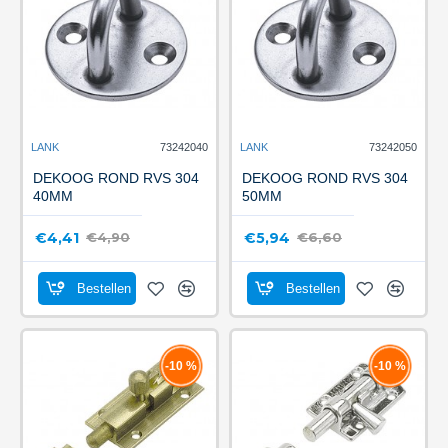
LANK
73242040
LANK
73242050
DEKOOG ROND RVS 304
DEKOOG ROND RVS 304
40MM
50MM
€4,41
€5,94
€4,90
€6,60
Bestellen
Bestellen
-10 %
-10 %