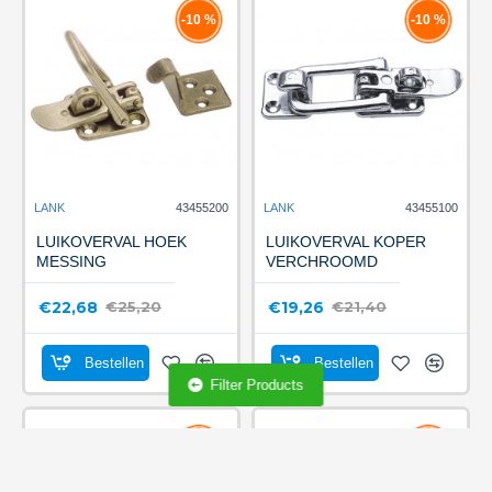
-10 %
-10 %
LANK
43455200
LANK
43455100
LUIKOVERVAL HOEK
LUIKOVERVAL KOPER
MESSING
VERCHROOMD
€22,68
€19,26
€25,20
€21,40
Bestellen
Bestellen
Filter Products
-10 %
-10 %