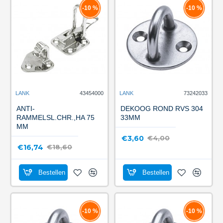
-10 %
-10 %
LANK
43454000
LANK
73242033
ANTI-
DEKOOG ROND RVS 304
RAMMELSL.CHR.,HA 75
33MM
MM
€3,60
€4,00
€16,74
€18,60
Bestellen
Bestellen
-10 %
-10 %