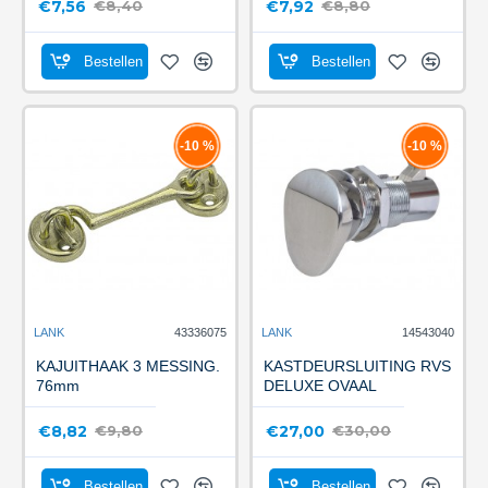
€7,56
€7,92
€8,40
€8,80
Bestellen
Bestellen
-10 %
-10 %
LANK
43336075
LANK
14543040
KAJUITHAAK 3 MESSING.
KASTDEURSLUITING RVS
76mm
DELUXE OVAAL
€8,82
€27,00
€9,80
€30,00
Bestellen
Bestellen