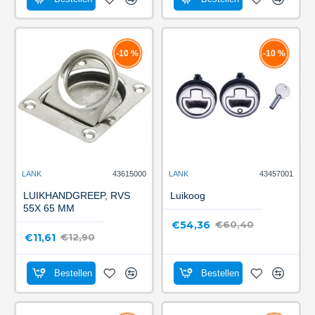
-10 %
-10 %
LANK
43615000
LANK
43457001
LUIKHANDGREEP, RVS
Luikoog
55X 65 MM
€54,36
€60,40
€11,61
€12,90
Bestellen
Bestellen