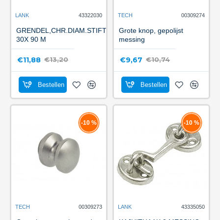
LANK
43322030
TECH
00309274
GRENDEL,CHR.DIAM.STIFT
Grote knop, gepolijst
30X 90 M
messing
€11,88
€9,67
€13,20
€10,74
Bestellen
Bestellen
-10 %
-10 %
TECH
00309273
LANK
43335050