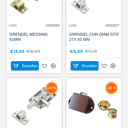
LANK
43323050
LANK
43322027
GRENDEL MESSING
GRENDEL,CHR.DIAM.STIF
51MM
27X 50 MM
€13,50
€9,99
€15,00
€11,10
Bestellen
Bestellen
-10 %
-10 %