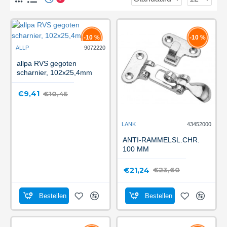
-10 %
-10 %
ALLP
9072220
allpa RVS gegoten
scharnier, 102x25,4mm
€9,41
€10,45
LANK
43452000
ANTI-RAMMELSL.CHR.
100 MM
€21,24
€23,60
Bestellen
Bestellen