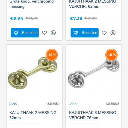
Grote knop, verchroomd
KAJUITHAAK 2 MESSING
messing
VERCHR. 62mm
€9,94
€7,38
€11,05
€8,20
Bestellen
Bestellen
-10 %
-10 %
LANK
43336050
LANK
43335075
KAJUITHAAK 2 MESSING.
KAJUITHAAK 3 MESSING
62mm
VERCHR.76mm