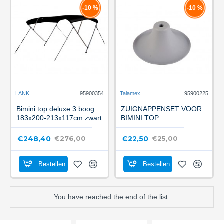
-10 %
-10 %
LANK
95900354
Talamex
95900225
Bimini top deluxe 3 boog
ZUIGNAPPENSET VOOR
183x200-213x117cm zwart
BIMINI TOP
€248,40
€22,50
€276,00
€25,00
Bestellen
Bestellen
You have reached the end of the list.