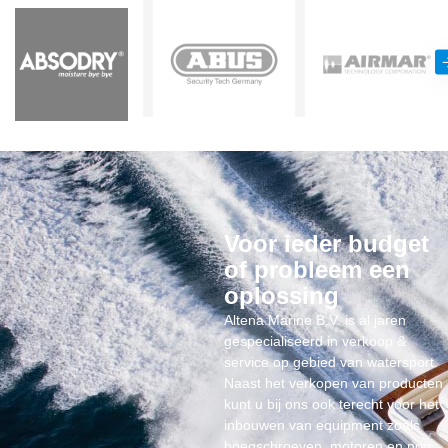
Voor ieder budget
of probleem een
oplossing
Altena Marine B.V. is al jaren
gespecialiseerd in verkoop &
service op gebied van watersport.
Naast het verkopen van producten
kunt u bij ons ook terecht voor het
inbouwen van equipment zoals
boegschroeven, motoren en nog