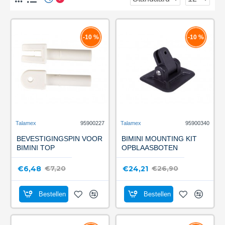
-10 %
-10 %
Talamex
95900227
Talamex
95900340
BEVESTIGINGSPIN VOOR
BIMINI MOUNTING KIT
BIMINI TOP
OPBLAASBOTEN
€6,48
€24,21
€7,20
€26,90
Bestellen
Bestellen