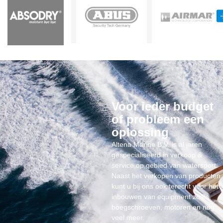
Voor ieder budget
of probleem een
oplossing
Altena Marine B.V. is al jaren
gespecialiseerd in verkoop &
service op gebied van watersport.
Naast het verkopen van producten
kunt u bij ons ook terecht voor het
inbouwen van equipment zoals
boegschroeven, motoren en nog
veel meer.