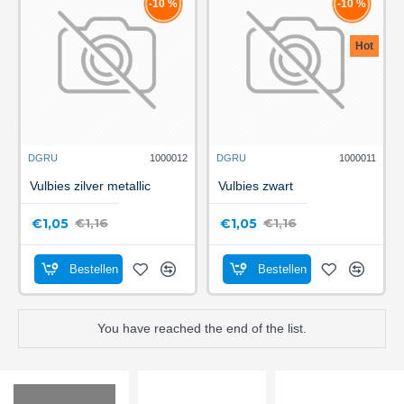
-10 %
-10 %
Hot
DGRU
1000012
DGRU
1000011
Vulbies zilver metallic
Vulbies zwart
€1,05
€1,05
€1,16
€1,16
Bestellen
Bestellen
You have reached the end of the list.