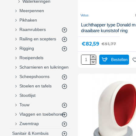
Waterkeringen
Meerpennen
Vetus
Pikhaken
Luchthapper type Donald m
Raamrubbers
draaibare kunststof ring
Railing en scepters
€82,59
€91,77
Rigging
Roeipendels
Bestellen
Scharnieren en luikringen
Scheepshoorns
Stoelen en tafels
Stootlijst
Touw
Vlaggen en toebehoren
Zwemtrap
Sanitair & Kombuis