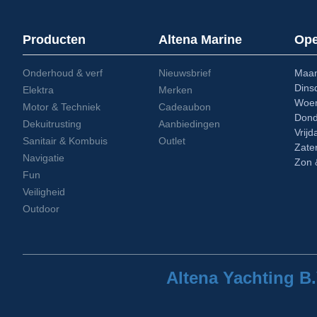
Producten
Altena Marine
Ope
Onderhoud & verf
Nieuwsbrief
Maa
Din
Elektra
Merken
Woe
Motor & Techniek
Cadeaubon
Don
Dekuitrusting
Aanbiedingen
Vri
Sanitair & Kombuis
Outlet
Zat
Navigatie
Zon 
Fun
Veiligheid
Outdoor
Altena Yachting B.