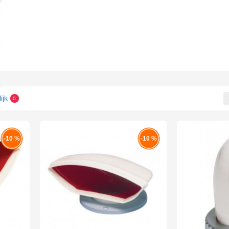
ijk
0
-10 %
-10 %