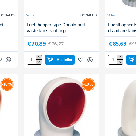
DONALD2
Vetus
DONALDS
Vetus
et
Luchthapper type Donald met
Luchthapper t
vaste kunststof ring
draaibare kuns
€70,89
€85,69
€78,77
€95
Bestellen
-10 %
-10 %