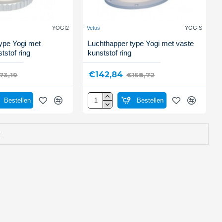
YOGI2
Vetus
YOGIS
ype Yogi met
Luchthapper type Yogi met vaste
tstof ring
kunststof ring
€142,84
73,19
€158,72
Bestellen
Bestellen
.