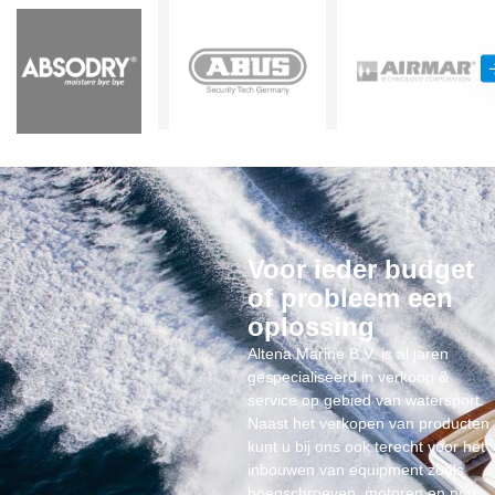
Voor ieder budget
of probleem een
oplossing
Altena Marine B.V. is al jaren
gespecialiseerd in verkoop &
service op gebied van watersport.
Naast het verkopen van producten
kunt u bij ons ook terecht voor het
inbouwen van equipment zoals
boegschroeven, motoren en nog