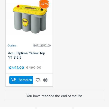
-10 %
Optima
BAT111150100
Accu Optima Yellow Top
YT S 5.5
€441,00
€490,00
Bestellen
You have reached the end of the list.