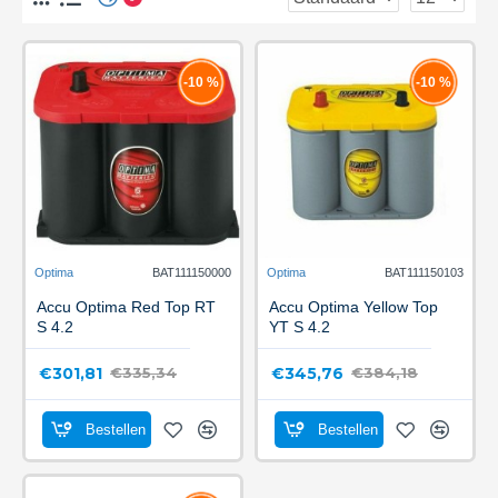
-10 %
-10 %
Optima
BAT111150000
Optima
BAT111150103
Accu Optima Red Top RT
Accu Optima Yellow Top
S 4.2
YT S 4.2
€301,81
€345,76
€335,34
€384,18
Bestellen
Bestellen