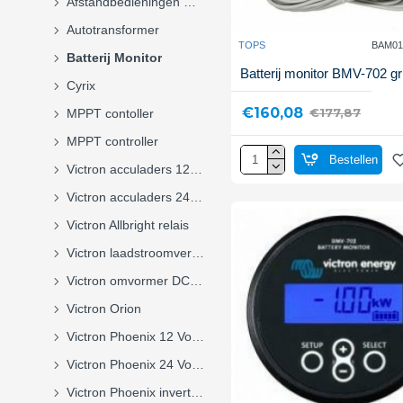
Afstandbedieningen monitoren
Autotransformer
TOPS
BAM01
Batterij Monitor
Batterij monitor BMV-702 gr
Cyrix
€160,08
€177,87
MPPT contoller
MPPT controller
Bestellen
Victron acculaders 12 Volt
Victron acculaders 24 Volt
Victron Allbright relais
Victron laadstroomverdelers
Victron omvormer DC-DC
Victron Orion
Victron Phoenix 12 Volt omvormers
Victron Phoenix 24 Volt omvormers
Victron Phoenix inverter 12Volt