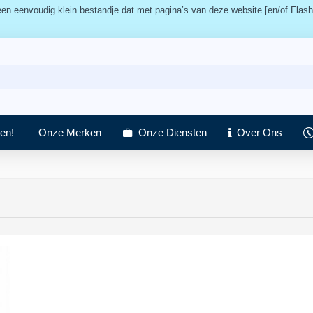
n eenvoudig klein bestandje dat met pagina’s van deze website [en/of Flash
en!
Onze Merken
Onze Diensten
Over Ons