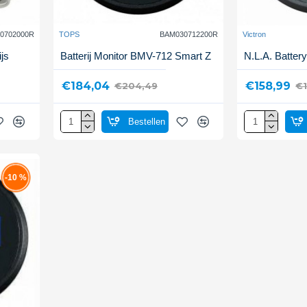
0702000R
TOPS
BAM030712200R
Victron
ijs
Batterij Monitor BMV-712 Smart Z
N.L.A. Batter
€184,04
€158,99
€204,49
€
Bestellen
-10 %