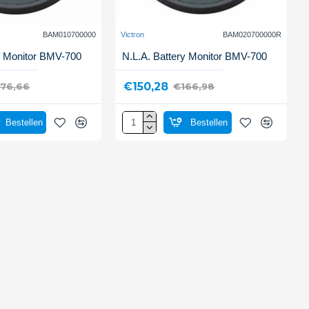
BAM010700000
Victron
BAM020700000R
y Monitor BMV-700
N.L.A. Battery Monitor BMV-700
€150,28
176,66
€166,98
Bestellen
Bestellen