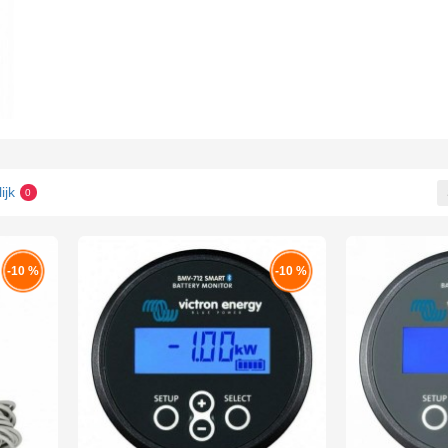
ijk
0
-10 %
-10 %