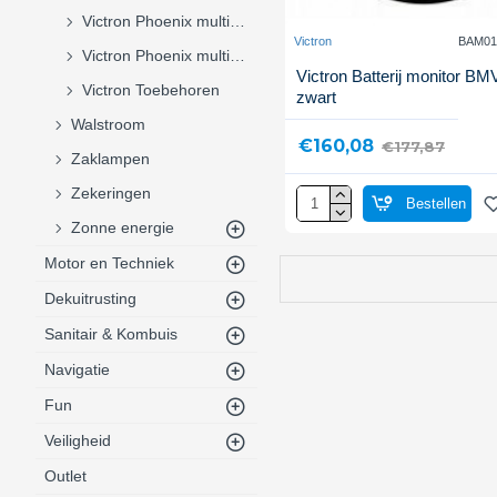
Victron Phoenix multiplus 12 Volt
Victron
BAM01
Victron Phoenix multiplus 24 Volt
Victron Batterij monitor BM
Victron Toebehoren
zwart
Walstroom
€160,08
€177,87
Zaklampen
Zekeringen
Bestellen
Zonne energie
Motor en Techniek
Dekuitrusting
Sanitair & Kombuis
Navigatie
Fun
Veiligheid
Outlet