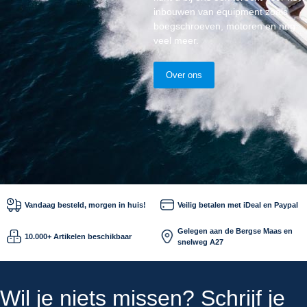
inbouwen van equipment zoals
boegschroeven, motoren en nog
veel meer.
Over ons
Vandaag besteld, morgen in huis!
Veilig betalen met iDeal en Paypal
Gelegen aan de Bergse Maas en
10.000+ Artikelen beschikbaar
snelweg A27
Wil je niets missen? Schrijf je