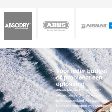
Voor ieder budget
of probleem een
oplossing
Altena Marine B.V. is al jaren
gespecialiseerd in verkoop &
service op gebied van watersport.
Naast het verkopen van producten
kunt u bij ons ook terecht voor het