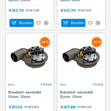
€163,79
€145,70
€181,98
€161,89
Bestellen
Bestellen
-10 %
-10 %
Vetus
FTL5110
Vetus
FTL5115
Brandstof- aansluitkit
Brandstof- aansluitkit
51mm- 10mm
51mm- 15mm
€151,02
€167,88
€167,80
€186,53