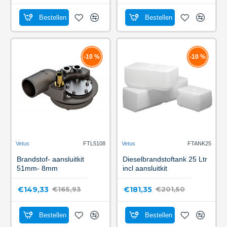
Bestellen
Bestellen
-10 %
-10 %
Vetus
FTL5108
Vetus
FTANK25
Brandstof- aansluitkit
Dieselbrandstoftank 25 Ltr
51mm- 8mm
incl aansluitkit
€149,33
€181,35
€165,93
€201,50
Bestellen
Bestellen