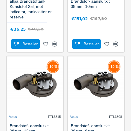
allpa Brandstoftank
Brandstof- aansluitkit
Kunststof 25l, met
38mm- 10mm
indicator, tankvlotter en
reserve
€151,02
€167,80
€36,25
€40,28
Bestellen
Bestellen
-10 %
-10 %
Vetus
FTL3815
Vetus
FTL3808
Brandstof- aansluitkit
Brandstof- aansluitkit
38mm- 15mm
38mm- 8mm