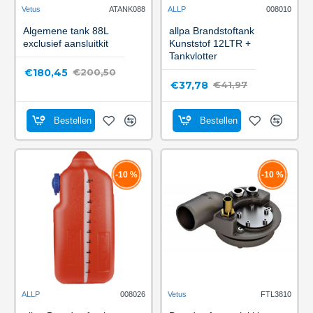
Vetus
ATANK088
ALLP
008010
Algemene tank 88L
allpa Brandstoftank
exclusief aansluitkit
Kunststof 12LTR +
Tankvlotter
€180,45
€200,50
€37,78
€41,97
Bestellen
Bestellen
-10 %
-10 %
ALLP
008026
Vetus
FTL3810