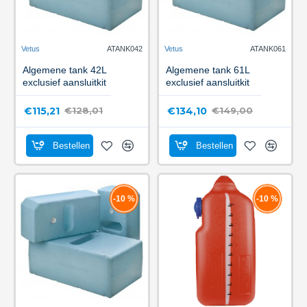
Vetus
ATANK042
Vetus
ATANK061
Algemene tank 42L
Algemene tank 61L
exclusief aansluitkit
exclusief aansluitkit
€115,21
€134,10
€128,01
€149,00
Bestellen
Bestellen
-10 %
-10 %