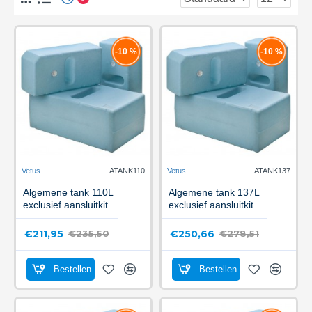
-10 %
-10 %
Vetus
ATANK110
Vetus
ATANK137
Algemene tank 110L
Algemene tank 137L
exclusief aansluitkit
exclusief aansluitkit
€211,95
€250,66
€235,50
€278,51
Bestellen
Bestellen