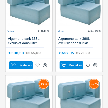
Vetus
ATANK335
Vetus
ATANK390
Algemene tank 335L
Algemene tank 390L
exclusief aansluitkit
exclusief aansluitkit
€580,50
€652,95
€645,00
€725,50
Bestellen
Bestellen
-10 %
-10 %