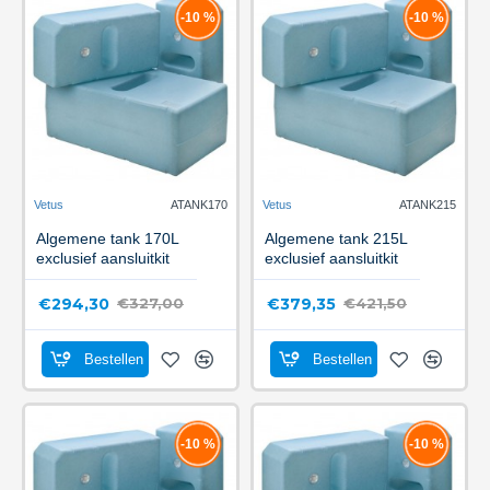
-10 %
-10 %
Vetus
ATANK170
Vetus
ATANK215
Algemene tank 170L
Algemene tank 215L
exclusief aansluitkit
exclusief aansluitkit
€294,30
€379,35
€327,00
€421,50
Bestellen
Bestellen
-10 %
-10 %