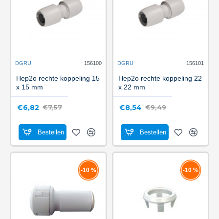
DGRU
156100
DGRU
156101
Hep2o rechte koppeling 15
Hep2o rechte koppeling 22
x 15 mm
x 22 mm
€6,82
€8,54
€7,57
€9,49
Bestellen
Bestellen
-10 %
-10 %