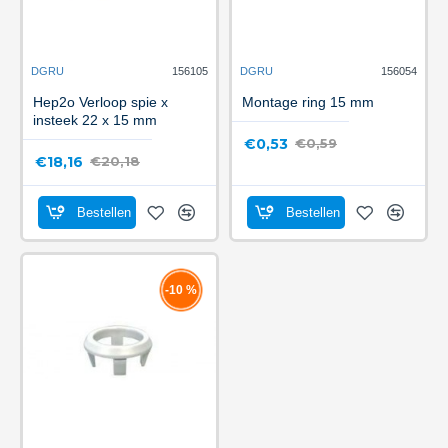
DGRU
156105
DGRU
156054
Hep2o Verloop spie x
Montage ring 15 mm
insteek 22 x 15 mm
€0,53
€0,59
€18,16
€20,18
Bestellen
Bestellen
-10 %