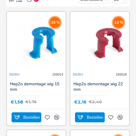
-10 %
-10 %
DGRU
156014
DGRU
156018
Hep2o demontage wig 15
Hep2o demontage wig 22
mm
mm
€1,58
€2,16
€1,75
€2,40
Bestellen
Bestellen