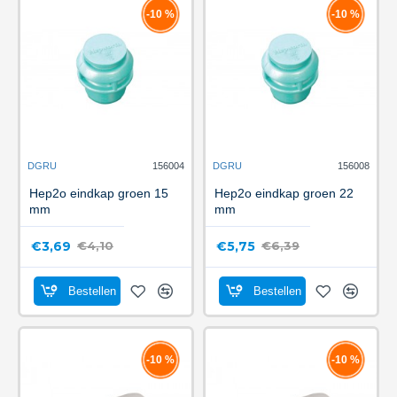
-10 %
-10 %
DGRU
156004
DGRU
156008
Hep2o eindkap groen 15
Hep2o eindkap groen 22
mm
mm
€3,69
€5,75
€4,10
€6,39
Bestellen
Bestellen
-10 %
-10 %