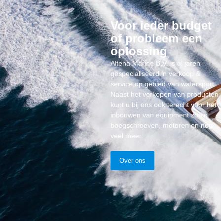
Voor ieder budget
of probleem een
oplossing
Altena Marine B.V. is al jaren
gespecialiseerd in verkoop &
service op gebied van watersport.
Naast het verkopen van producten
kunt u bij ons ook terecht voor het
inbouwen van equipment zoals
boegschroeven, motoren en nog
veel meer.
Over ons