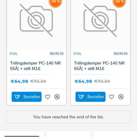
-10 %
-10 %
EXAL
86240.55
EXAL
86240.65
Trillingdemper PC-140 NR
Trillingdemper PC-140 NR
55Â¦ + stift M16
65Â¦ + stift M16
€64,98
€64,98
€72,20
€72,20
Bestellen
Bestellen
You have reached the end of the list.