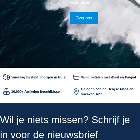
veel meer.
Over ons
Vandaag besteld, morgen in huis!
Veilig betalen met iDeal en Paypal
Gelegen aan de Bergse Maas en
10.000+ Artikelen beschikbaar
snelweg A27
Wil je niets missen? Schrijf je
in voor de nieuwsbrief