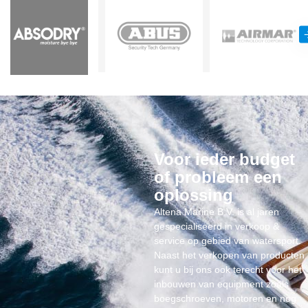
Voor ieder budget
of probleem een
oplossing
Altena Marine B.V. is al jaren
gespecialiseerd in verkoop &
service op gebied van watersport.
Naast het verkopen van producten
kunt u bij ons ook terecht voor het
inbouwen van equipment zoals
boegschroeven, motoren en nog