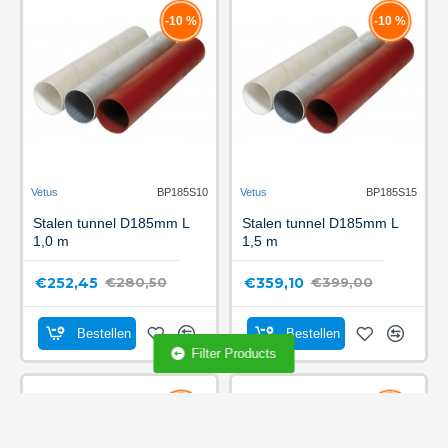
-10 %
-10 %
Vetus
BP185S10
Vetus
BP185S15
Stalen tunnel D185mm L
Stalen tunnel D185mm L
1,0 m
1,5 m
€252,45
€359,10
€280,50
€399,00
Bestellen
Bestellen
Filter Products
-10 %
-10 %