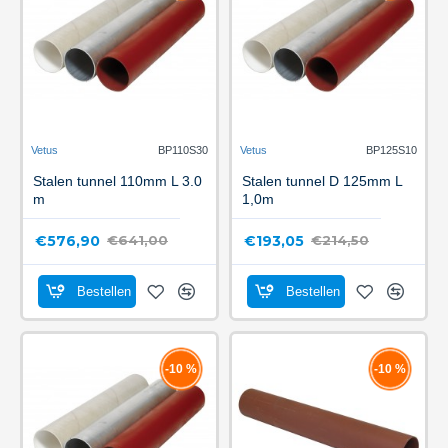
Vetus
BP110S30
Vetus
BP125S10
Stalen tunnel 110mm L 3.0
Stalen tunnel D 125mm L
m
1,0m
€576,90
€193,05
€641,00
€214,50
Bestellen
Bestellen
-10 %
-10 %