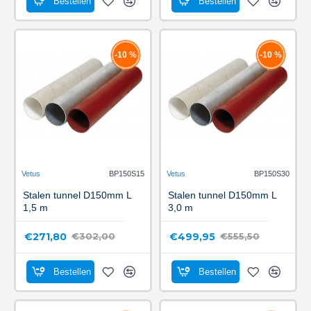
Bestellen
Bestellen
-10 %
-10 %
Vetus
BP150S15
Vetus
BP150S30
Stalen tunnel D150mm L
Stalen tunnel D150mm L
1,5 m
3,0 m
€271,80
€499,95
€302,00
€555,50
Bestellen
Bestellen