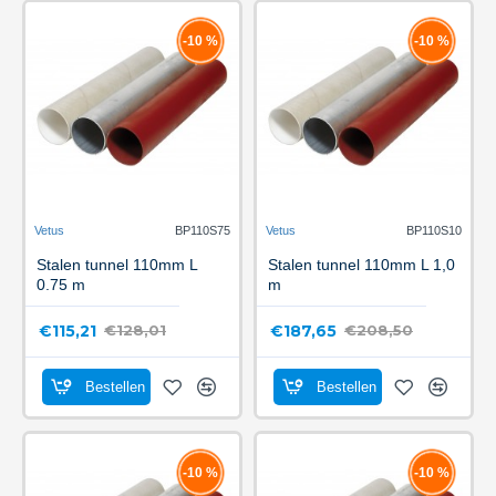
-10 %
-10 %
Vetus
BP110S75
Vetus
BP110S10
Stalen tunnel 110mm L
Stalen tunnel 110mm L 1,0
0.75 m
m
€115,21
€187,65
€128,01
€208,50
Bestellen
Bestellen
-10 %
-10 %