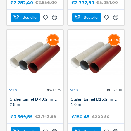
€2.282,40
€2.772,90
€2.536,00
€3.081,00
Bestellen
Bestellen
-10 %
-10 %
Vetus
BP400S25
Vetus
BP150S10
Stalen tunnel D 400mm L
Stalen tunnel D150mm L
2,5 m
1,0 m
€3.369,59
€180,45
€3.743,99
€200,50