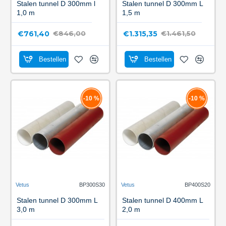
Stalen tunnel D 300mm l
Stalen tunnel D 300mm L
1,0 m
1,5 m
€761,40
€1.315,35
€846,00
€1.461,50
Bestellen
Bestellen
-10 %
-10 %
Vetus
BP300S30
Vetus
BP400S20
Stalen tunnel D 300mm L
Stalen tunnel D 400mm L
3,0 m
2,0 m