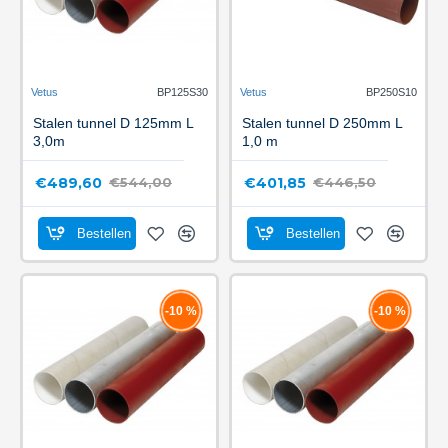
Vetus
BP125S30
Vetus
BP250S10
Stalen tunnel D 125mm L
Stalen tunnel D 250mm L
3,0m
1,0 m
€489,60
€401,85
€544,00
€446,50
Bestellen
Bestellen
-10 %
-10 %