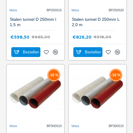
Vetus
BP250S15
Vetus
BP250S20
Stalen tunnel D 250mm l
Stalen tunnel D 250mm L
1,5 m
2,0 m
€598,50
€826,20
€665,00
€918,00
Bestellen
Bestellen
-10 %
-10 %
Vetus
BP300S10
Vetus
BP300S15