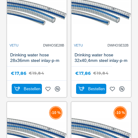
VETU
DWHOSE28B
VETU
DWHOSE32B
Drinking water hose
Drinking water hose
28x36mm steel inlay-p-m
32x40,4mm steel inlay-p-m
€17,86
€17,86
€19,84
€19,84
Bestellen
Bestellen
-10 %
-10 %