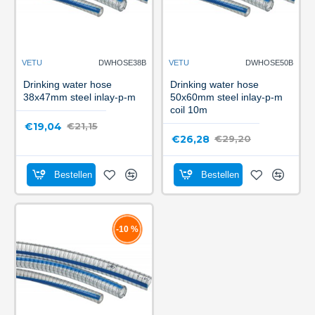
VETU
DWHOSE38B
VETU
DWHOSE50B
Drinking water hose
Drinking water hose
38x47mm steel inlay-p-m
50x60mm steel inlay-p-m
coil 10m
€19,04
€21,15
€26,28
€29,20
Bestellen
Bestellen
-10 %