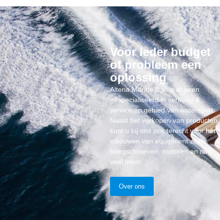
Voor ieder budget
of probleem een
oplossing
Altena Marine B.V. is al jaren
gespecialiseerd in verkoop &
service op gebied van watersport.
Naast het verkopen van producten
kunt u bij ons ook terecht voor het
inbouwen van equipment zoals
boegschroeven, motoren en nog
veel meer.
Over ons