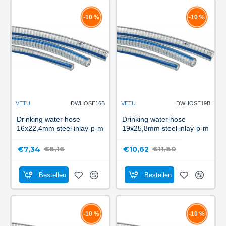
-10 %
-10 %
VETU
DWHOSE16B
VETU
DWHOSE19B
Drinking water hose
Drinking water hose
16x22,4mm steel inlay-p-m
19x25,8mm steel inlay-p-m
€7,34
€10,62
€8,16
€11,80
Bestellen
Bestellen
-10 %
-10 %