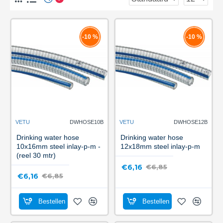
-10 %
-10 %
VETU
DWHOSE10B
VETU
DWHOSE12B
Drinking water hose
Drinking water hose
10x16mm steel inlay-p-m -
12x18mm steel inlay-p-m
(reel 30 mtr)
€6,16
€6,85
€6,16
€6,85
Bestellen
Bestellen