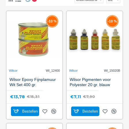
-10 %
-10 %
Wilsor
WI_12400
Wilsor
WI_15020B
Wilsor Epoxy Fijnplamuur
Wilsor Pigmenten voor
Wit Set 400 gr.
Polyester 20 gr. blauw
€13,78
€7,11
€15,31
€7,90
Bestellen
Bestellen