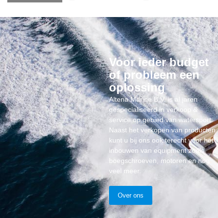
Voor ieder budget
of probleem een
oplossing
Altena Marine B.V. is al jaren
gespecialiseerd in verkoop &
service op gebied van watersport.
Naast het verkopen van producten
kunt u bij ons ook terecht voor het
inbouwen van equipment zoals
boegschroeven, motoren en nog
veel meer.
Over ons