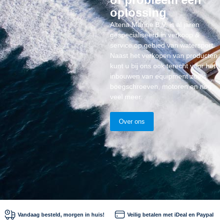
oplossing
Altena Marine B.V. is al jaren
gespecialiseerd in verkoop &
service op gebied van watersport.
Naast het verkopen van producten
kunt u bij ons ook terecht voor het
inbouwen van equipment zoals
boegschroeven, motoren en nog
veel meer.
Over ons
Vandaag besteld, morgen in huis!
Veilig betalen met iDeal en Paypal