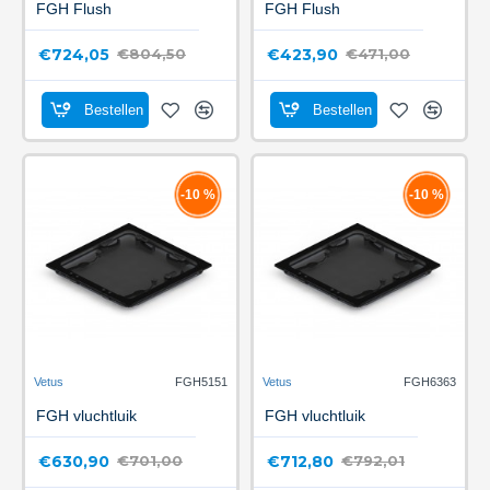
FGH Flush
FGH Flush
€724,05
€423,90
€804,50
€471,00
Bestellen
Bestellen
-10 %
-10 %
Vetus
FGH5151
Vetus
FGH6363
FGH vluchtluik
FGH vluchtluik
€630,90
€712,80
€701,00
€792,01