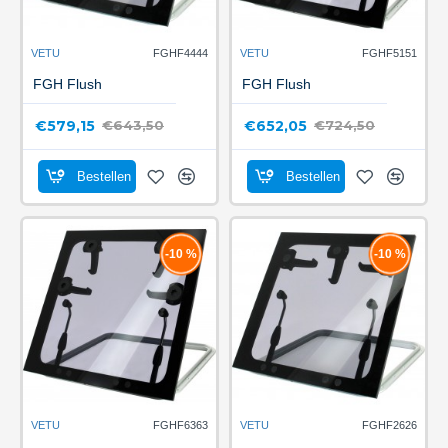
VETU
FGHF4444
VETU
FGHF5151
FGH Flush
FGH Flush
€579,15
€652,05
€643,50
€724,50
Bestellen
Bestellen
-10 %
-10 %
VETU
FGHF6363
VETU
FGHF2626