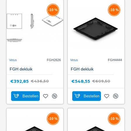
-10 %
-10 %
Vetus
FGH2626
Vetus
FGH4444
FGH dekluik
FGH dekluik
€392,85
€548,55
€436,50
€609,50
Bestellen
Bestellen
-10 %
-10 %