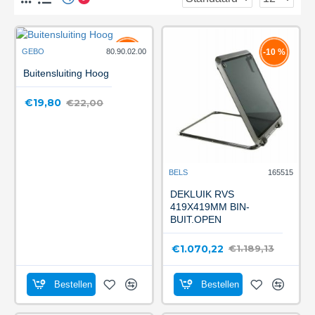
GEBO
80.90.02.00
-10 %
-10 %
Buitensluiting Hoog
€19,80
€22,00
BELS
165515
DEKLUIK RVS
419X419MM BIN-
BUIT.OPEN
€1.070,22
€1.189,13
Bestellen
Bestellen