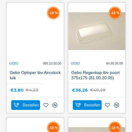
-10 %
-10 %
GEBO
089.10.00.00
GEBO
84.85.00.09
Gebo Oploper tbv Aircolock
Gebo Regenkap tbv poort
luik
375x175 (81.00.20.05)
€3,80
€36,26
€4,22
€40,29
Bestellen
Bestellen
-10 %
-10 %