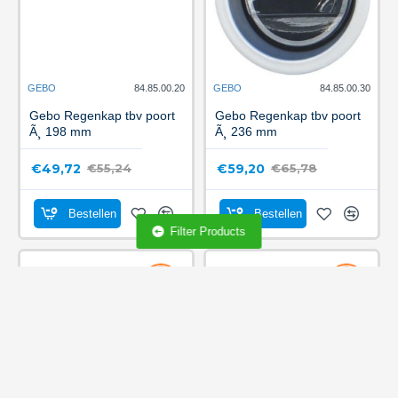
GEBO
84.85.00.20
GEBO
84.85.00.30
Gebo Regenkap tbv poort
Gebo Regenkap tbv poort
Ã¸ 198 mm
Ã¸ 236 mm
€49,72
€59,20
€55,24
€65,78
Bestellen
Bestellen
Filter Products
-10 %
-10 %
GEBO
089.65.13.20
GEBO
80.21.00.00
Gebo Schuifje blauw tbv
Gebo Vluchtluik 410x410
vluchtluik
mm zonder flens
€3,05
€405,82
€3,39
€450,91