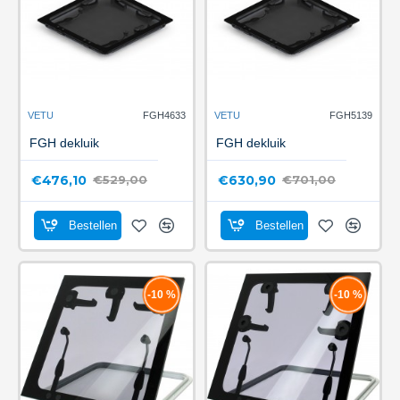
VETU
FGH4633
VETU
FGH5139
FGH dekluik
FGH dekluik
€476,10
€630,90
€529,00
€701,00
Bestellen
Bestellen
-10 %
-10 %