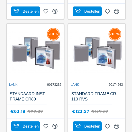
Bestellen
Bestellen
-10 %
-10 %
LANK
90173262
LANK
90174263
STANDAARD INST.
STANDARD FRAME CR-
FRAME CR80
110 RVS
€63,18
€123,57
€70,20
€137,30
Bestellen
Bestellen