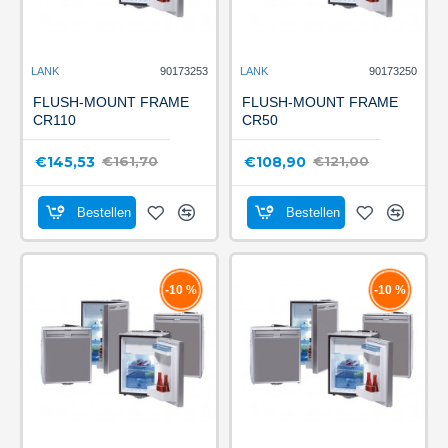
LANK
90173253
LANK
90173250
FLUSH-MOUNT FRAME
FLUSH-MOUNT FRAME
CR110
CR50
€145,53
€108,90
€161,70
€121,00
Bestellen
Bestellen
-10 %
-10 %