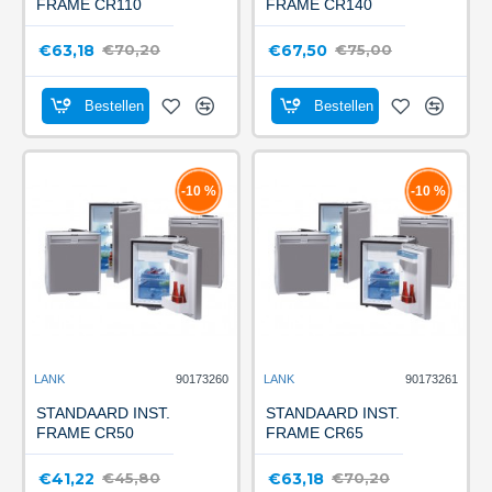
FRAME CR110
FRAME CR140
€63,18
€67,50
€70,20
€75,00
Bestellen
Bestellen
-10 %
-10 %
LANK
90173260
LANK
90173261
STANDAARD INST.
STANDAARD INST.
FRAME CR50
FRAME CR65
€41,22
€63,18
€45,80
€70,20