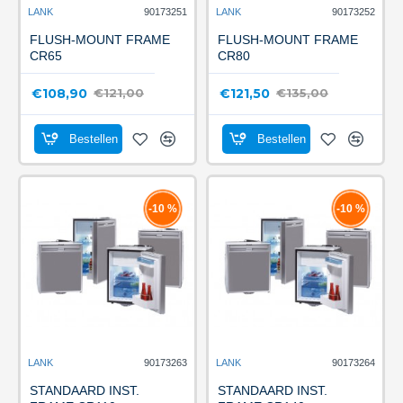
LANK
90173251
LANK
90173252
FLUSH-MOUNT FRAME
FLUSH-MOUNT FRAME
CR65
CR80
€108,90
€121,50
€121,00
€135,00
Bestellen
Bestellen
-10 %
-10 %
LANK
90173263
LANK
90173264
STANDAARD INST.
STANDAARD INST.