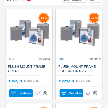
-10 %
-10 %
LANK
90173254
LANK
90174253
FLUSH MOUNT FRAME
FLUSH MOUNT FRAME
CR140
FOR CR-110 RVS
€152,10
€227,88
€169,00
€253,20
Bestellen
Bestellen