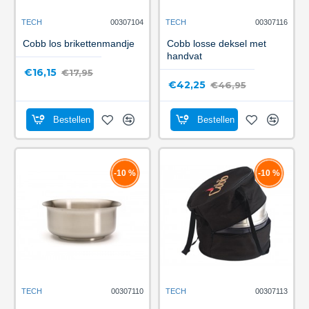
TECH
00307104
TECH
00307116
Cobb los brikettenmandje
Cobb losse deksel met
handvat
€16,15
€17,95
€42,25
€46,95
Bestellen
Bestellen
-10 %
-10 %
TECH
00307110
TECH
00307113