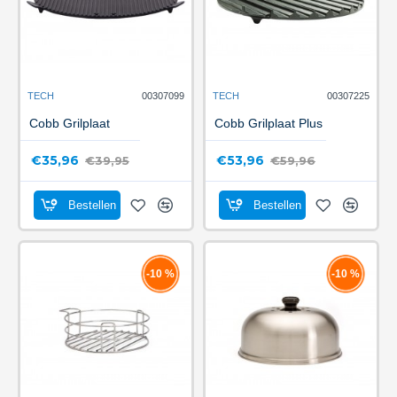
TECH
00307099
TECH
00307225
Cobb Grilplaat
Cobb Grilplaat Plus
€35,96
€53,96
€39,95
€59,96
Bestellen
Bestellen
-10 %
-10 %