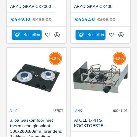
AFZUIGKAP CK2000
AFZUIGKAP CK400
€449,10
€454,50
€499,00
€505,00
Bestellen
Bestellen
-10 %
-10 %
ALLP
487571
LANK
90241101
allpa Gaskomfoor met
ATOLL 1-PITS
thermische glasplaat
KOOKTOESTEL
380x280x80mm, branders:
1x klein - 1x medium