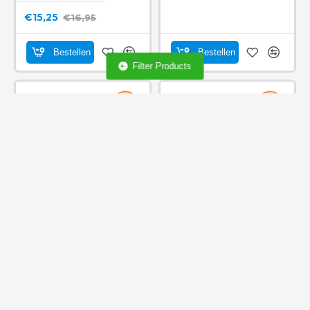
€15,25
€16,95
Bestellen
Bestellen
Filter Products
-10 %
-10 %
TECH
00307219
TECH
00307097
Cobb Pizzasteen
Cobb Premier Barbecue -
zonder tas
€40,45
€44,95
€179,10
€199,00