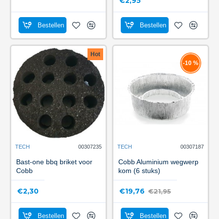
€2,95
Bestellen
Bestellen
Hot
-10 %
TECH
00307235
TECH
00307187
Bast-one bbq briket voor
Cobb Aluminium wegwerp
Cobb
kom (6 stuks)
€2,30
€19,76
€21,95
Bestellen
Bestellen