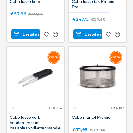
Cobb losse kom
Cobb losse tas Premier-
Pro
€53,96
€59,95
€24,75
€27,50
Bestellen
Bestellen
-10 %
-10 %
TECH
00307114
TECH
00307107
Cobb losse vork-
Cobb mantel Premier
handgreep voor
basisplaat-brikettenmandje
€71,95
€79,94