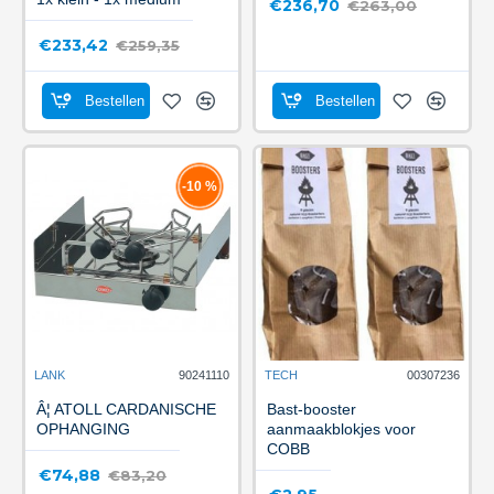
€236,70
€263,00
€233,42
€259,35
Bestellen
Bestellen
-10 %
LANK
90241110
TECH
00307236
Â¦ ATOLL CARDANISCHE
Bast-booster
OPHANGING
aanmaakblokjes voor
COBB
€74,88
€83,20