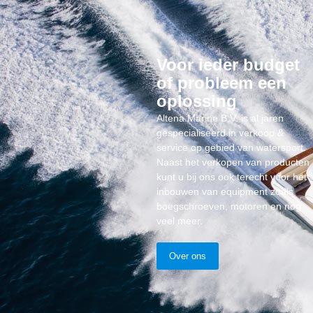
Voor ieder budget
of probleem een
oplossing
Altena Marine B.V. is al jaren
gespecialiseerd in verkoop &
service op gebied van watersport.
Naast het verkopen van producten
kunt u bij ons ook terecht voor het
inbouwen van equipment zoals
boegschroeven, motoren en nog
veel meer.
Over ons