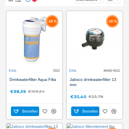
-10 %
-10 %
EXAL
3322
EXAL
46400-0012
Drinkwaterfilter Aqua Filta
Jabsco drinkwaterfilter 13
mm
€98,59
€109,54
€30,40
€33,78
Bestellen
Bestellen