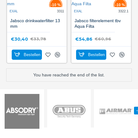
-10 %
-10 %
EXAL
3311
EXAL
3322.1
Jabsco drinkwaterfilter 13
Jabsco filterelement tbv
mm
Aqua Filta
€30,40
€54,86
€33,78
€60,96
Bestellen
Bestellen
You have reached the end of the list.