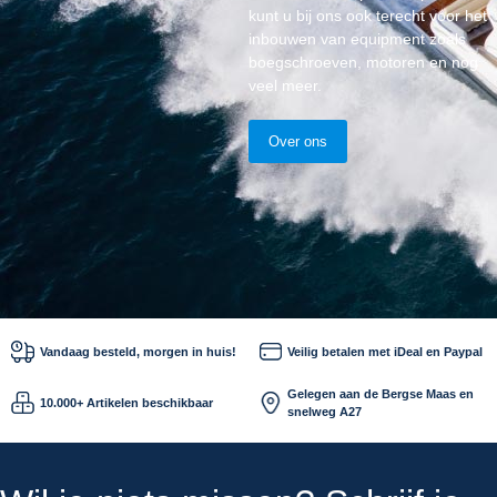
kunt u bij ons ook terecht voor het
inbouwen van equipment zoals
boegschroeven, motoren en nog
veel meer.
Over ons
Vandaag besteld, morgen in huis!
Veilig betalen met iDeal en Paypal
Gelegen aan de Bergse Maas en
10.000+ Artikelen beschikbaar
snelweg A27