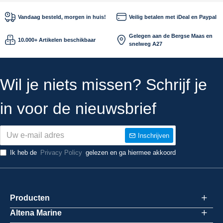
Vandaag besteld, morgen in huis!
Veilig betalen met iDeal en Paypal
Gelegen aan de Bergse Maas en
10.000+ Artikelen beschikbaar
snelweg A27
Wil je niets missen? Schrijf je
in voor de nieuwsbrief
Inschrijven
Ik heb de
Privacy Policy
gelezen en ga hiermee akkoord
Producten
Altena Marine