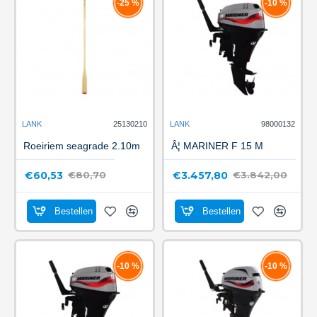
-25 %
-10 %
LANK
25130210
LANK
98000132
Roeiriem seagrade 2.10m
Â¦ MARINER F 15 M
€60,53
€3.457,80
€80,70
€3.842,00
Bestellen
Bestellen
-10 %
-10 %