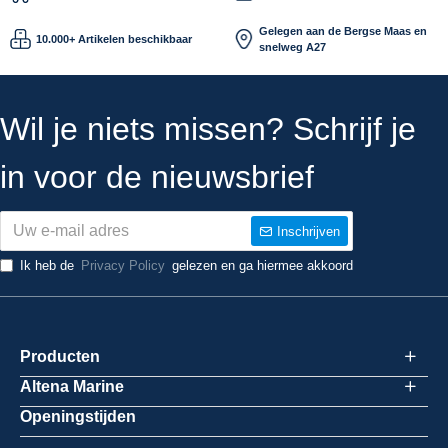
Gelegen aan de Bergse Maas en
10.000+ Artikelen beschikbaar
snelweg A27
Wil je niets missen? Schrijf je
in voor de nieuwsbrief
Inschrijven
Ik heb de
Privacy Policy
gelezen en ga hiermee akkoord
Producten
Altena Marine
Openingstijden