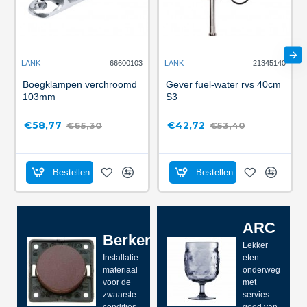
LANK
66600103
LANK
21345140
Boegklampen verchroomd
Gever fuel-water rvs 40cm
103mm
S3
€58,77
€42,72
€65,30
€53,40
Bestellen
Bestellen
ARC
Berker
Lekker
Installatie
eten
materiaal
onderweg
voor de
met
zwaarste
servies