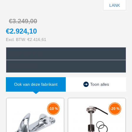
LANK
€3.249,00
€2.924,10
Excl. BTW: €2.416,61
Omschrijving
Size Chart
Ook van deze fabrikant
Toon alles
-10 %
-20 %