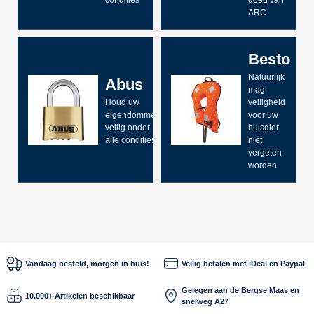
condities
goed van
ARC
Besto
Natuurlijk
Abus
mag
Houd uw
veiligheid
eigendommen
voor uw
veilig onder
huisdier
alle condities
niet
vergeten
worden
Vandaag besteld, morgen in huis!
Veilig betalen met iDeal en Paypal
Gelegen aan de Bergse Maas en
10.000+ Artikelen beschikbaar
snelweg A27